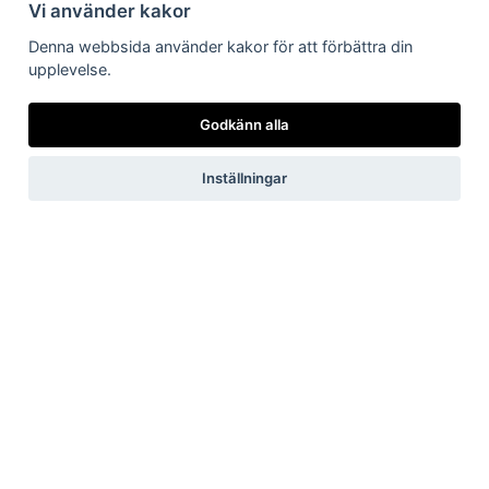
Vi använder kakor
Integritetspolicy
Följ oss på Facebook
Denna webbsida använder kakor för att förbättra din
upplevelse.
Pressrum
Godkänn alla
Inställningar
Pressfrågor
Debattartiklar
Pressmeddelanden
Rapporter
Remissvar
Pressbilder
Medlem
Det här får du som medlem