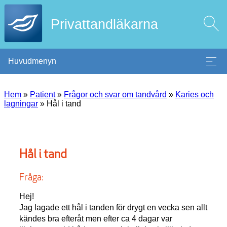
Privattandläkarna
Huvudmenyn
Hem
»
Patient
»
Frågor och svar om tandvård
»
Karies och
lagningar
»
Hål i tand
Hål i tand
Fråga:
Hej!
Jag lagade ett hål i tanden för drygt en vecka sen allt
kändes bra efteråt men efter ca 4 dagar var