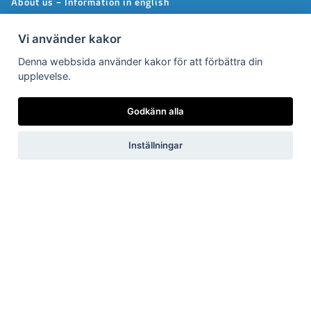
About us – Information in english
Integritetspolicy
Vi använder kakor
Följ oss på Facebook
Denna webbsida använder kakor för att förbättra din
upplevelse.
Pressrum
Godkänn alla
Pressfrågor
Inställningar
Debattartiklar
Pressmeddelanden
Rapporter
Remissvar
Pressbilder
Medlem