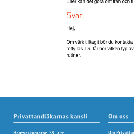
Eller kan det göra ont från och ti
Svar:
Hej,
Om värk tilltagit bör du kontakt
rotfyllas. Du får hör vilken typ a
rutiner.
Privattandläkarnas kansli
Om oss
Om Privatta
Hantverkargatan 78, 3 tr