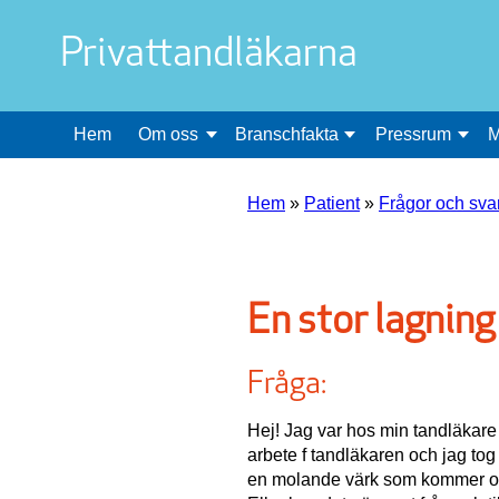
Privattandläkarna
Hem
Om oss
Branschfakta
Pressrum
M
Hem
»
Patient
»
Frågor och sva
En stor lagning
Fråga:
Hej! Jag var hos min tandläkare
arbete f tandläkaren och jag tog
en molande värk som kommer och g