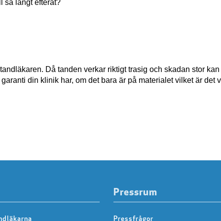
ll så långt efteråt?
a tandläkaren. Då tanden verkar riktigt trasig och skadan stor ka
v garanti din klinik har, om det bara är på materialet vilket är det 
Pressrum
ndläkarna
Pressfrågor