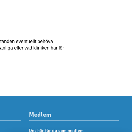
n tanden eventuellt behöva
vanliga eller vad kliniken har för
Medlem
Det här får du som medlem