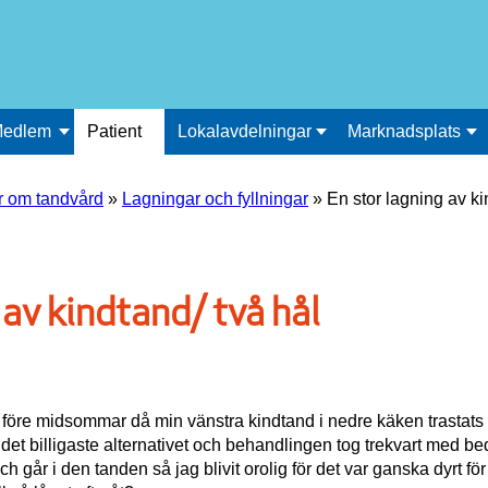
edlem
Patient
Lokalavdelningar
Marknadsplats
r om tandvård
»
Lagningar och fyllningar
»
En stor lagning av ki
 av kindtand/ två hål
 före midsommar då min vänstra kindtand i nedre käken trastats 
 det billigaste alternativet och behandlingen tog trekvart med b
år i den tanden så jag blivit orolig för det var ganska dyrt för