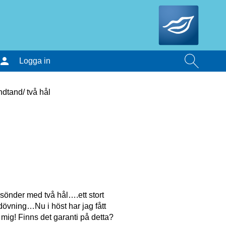
Logga in
ndtand/ två hål
sönder med två hål….ett stort
edövning…Nu i höst har jag fått
 mig! Finns det garanti på detta?