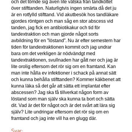
och det tömde sig även lite vätska från tandköttet
över stifttanden. Naturligtvis ingen smärta då det ju
är en rotfylld stifttand. Vid akutbesök hos tandläkare
gjordes röntgen och man såg en stor abscess vid
tanden, jag fick en antibiotikakur och tid för
tandextraktion och man gjorde något sorts
avbildning för en ”löstand”. Nu är efter semestern har
tiden för tandextraktionen kommit och jag undrar
bara om det verkligen är nödvändgt med
tandextraktionen, svullnaden har gått ner och jag är
lite orolig eftersom det rör sig om en framtand. Kan
man inte hålla ev infektioner i schack på annat sätt
och kunna behålla stifttanden? Kommer käkbenet att
kunna läka så det går att sätta ett implantat efter
abscessen? Jag ska få tillverkat någon form av
löstand som man själv ska kunna ta bort och sätta
dit. Vad är det för något och är det svårt att lära sig
själv? Lite undringar eftersom det rör sig om en
framtand och jag inte vill ha en glugg där.
Svar: