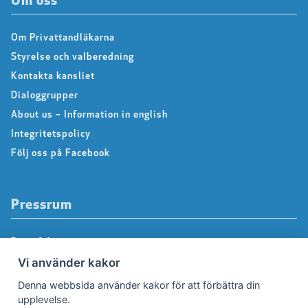
Om oss
Om Privattandläkarna
Styrelse och valberedning
Kontakta kansliet
Dialoggrupper
About us – Information in english
Integritetspolicy
Följ oss på Facebook
Pressrum
Pressfrågor
Vi använder kakor
Debattartiklar
Pressmeddelanden
Denna webbsida använder kakor för att förbättra din
upplevelse.
Rapporter