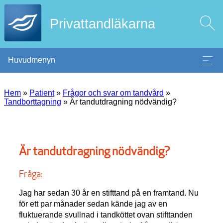
Privattandläkarna
Huvudmenyn
Hem
»
Patient
»
Frågor och svar om tandvård
»
Tandborttagning
»
Är tandutdragning nödvändig?
Är tandutdragning nödvändig?
Fråga:
Jag har sedan 30 år en stifttand på en framtand. Nu
för ett par månader sedan kände jag av en
fluktuerande svullnad i tandköttet ovan stifttanden