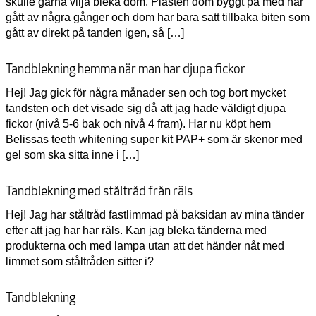
skulle gärna vilja bleka dom. Plasten dom byggt på med har
gått av några gånger och dom har bara satt tillbaka biten som
gått av direkt på tanden igen, så […]
Tandblekning hemma när man har djupa fickor
Hej! Jag gick för några månader sen och tog bort mycket
tandsten och det visade sig då att jag hade väldigt djupa
fickor (nivå 5-6 bak och nivå 4 fram). Har nu köpt hem
Belissas teeth whitening super kit PAP+ som är skenor med
gel som ska sitta inne i […]
Tandblekning med ståltråd från räls
Hej! Jag har ståltråd fastlimmad på baksidan av mina tänder
efter att jag har har räls. Kan jag bleka tänderna med
produkterna och med lampa utan att det händer nåt med
limmet som ståltråden sitter i?
Tandblekning