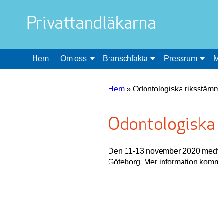
Privattandläkarna
Hem
Om oss
Branschfakta
Pressrum
M
Hem
»
Odontologiska riksstäm
Odontologiska
Den 11-13 november 2020 medve
Göteborg. Mer information komm