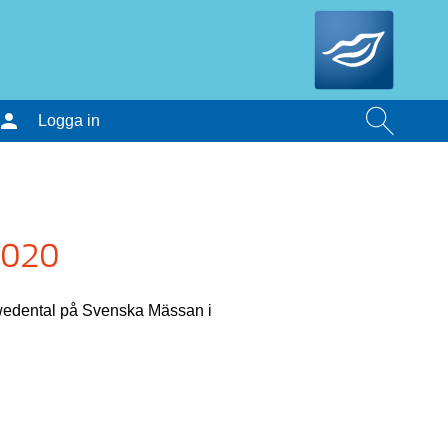
Logga in
2020
wedental på Svenska Mässan i