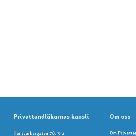
Privattandläkarnas kansli
Om oss
Om Privatta
Hantverkargatan 78, 3 tr