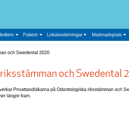
edlem
Patient
Lokalavdelningar
Marknadsplats
man och Swedental 2020
 riksstämman och Swedental 
rkar Privattandläkarna på Odontologiska riksstämman och S
er längre fram.