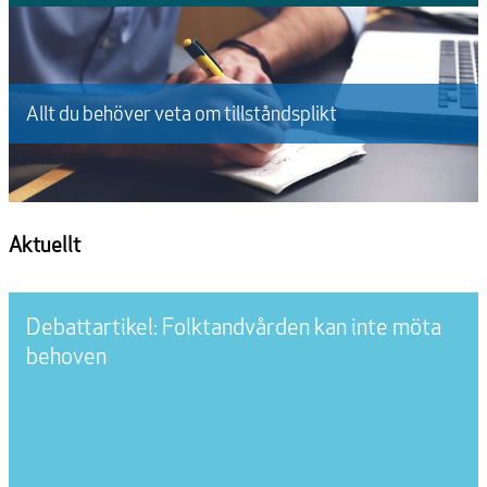
Allt du behöver veta om tillståndsplikt
Aktuellt
Debattartikel: Folktandvården kan inte möta
behoven