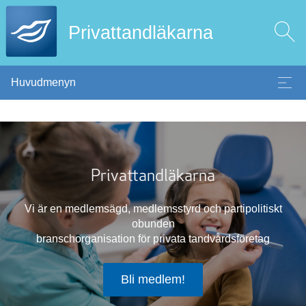
Privattandläkarna
Huvudmenyn
Privattandläkarna
Vi är en medlemsägd, medlemsstyrd och partipolitiskt
obunden
branschorganisation för privata tandvårdsföretag
Bli medlem!